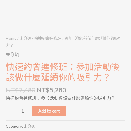
做
什
麼
延
續
你
Home
/
未分類
/ 快速約會進修班：參加活動後該做什麼延續你的吸引
的
力？
吸
未分類
引
快速約會進修班：參加活動後
力？
quantity
該做什麼延續你的吸引力？
NT$
7,680
NT$
5,280
快速約會進修班：參加活動後該做什麼延續你的吸引力？
Alternative:
Add to cart
Category:
未分類