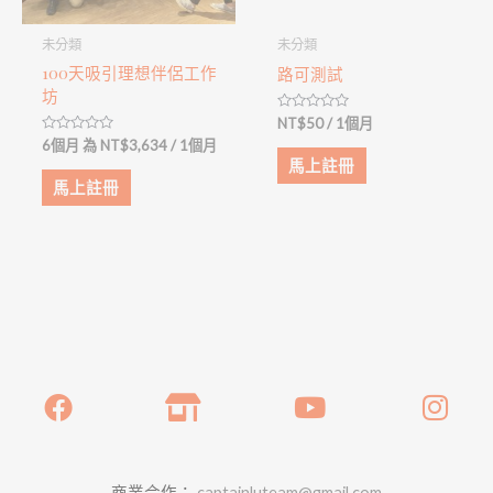
未分類
未分類
100天吸引理想伴侶工作
路可測試
坊
Rated
NT$
50
/ 1個月
0
Rated
6個月 為
NT$
3,634
/ 1個月
out
0
of
馬上註冊
out
5
of
馬上註冊
5
商業合作：
captainluteam@gmail.com