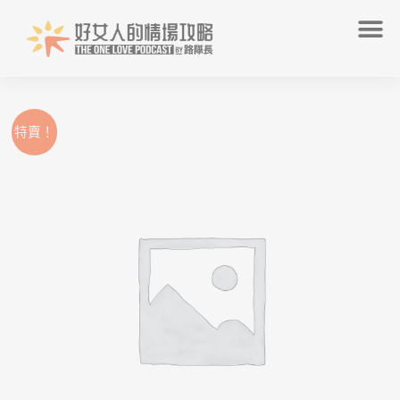
跳
選
至
單
主
要
內
容
Original
Current
快
特賣！
price
price
速
was:
is:
約
NT$7,680.
NT$5,280.
會
進
修
班：
參
加
活
動
後
該