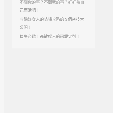
不關你的事？不關我的事？好好為自
己而活吧！
收聽好女人的情場攻略的 3 個密技大
公開！
這集必聽！高敏感人的戀愛守則！