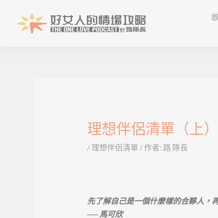
跳
至
主
要
內
容
文
章
導
理想伴侶清單（上
覽
/
理想伴侶清單
/ 作者:
路 隊長
先了解自己是一個什麼樣的合夥人，
── 馬可欣