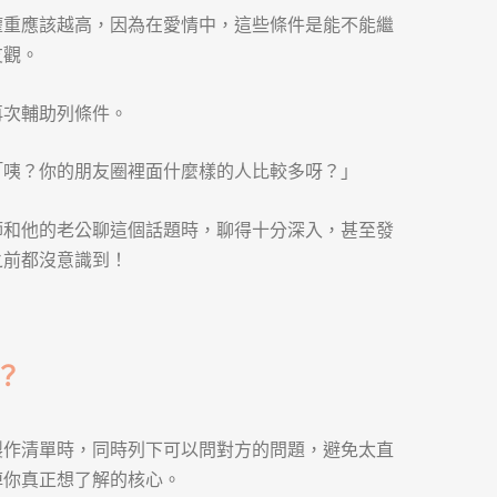
權重應該越高，因為在愛情中，這些條件是能不能繼
友觀。
再次輔助列條件。
「咦？你的朋友圈裡面什麼樣的人比較多呀？」
師和他的老公聊這個話題時，聊得十分深入，甚至發
之前都沒意識到！
？
製作清單時，同時列下可以問對方的問題，避免太直
掉你真正想了解的核心。