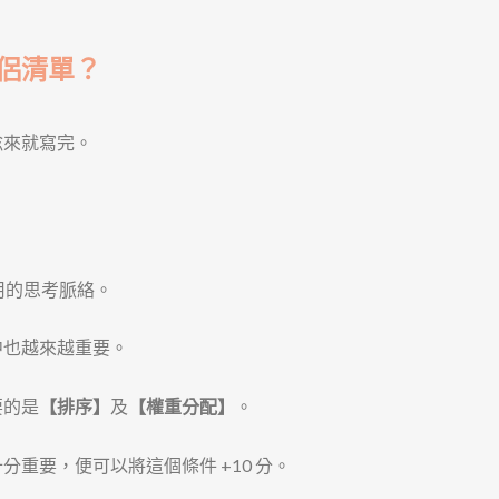
侶清單？
捻來就寫完。
用的思考脈絡。
中也越來越重要。
要的是
【排序】
及
【權重分配】
。
重要，便可以將這個條件 +10 分。