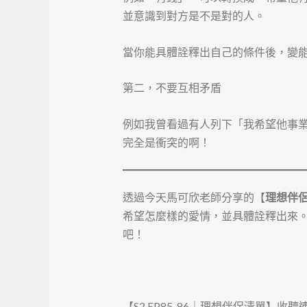
並意識到對方是不是對的人。
當你能具體詮釋出自己的條件後，變
第二，不要互相矛盾
例如我曾看過有人列下「我希望他事
完全是衝突的啊！
透過今天馬可欣老師分享的【
理想伴
希望怎麼樣的愛情，並具體詮釋出來
吧！
【S2 EP85-86｜理想伴侶清單】收聽