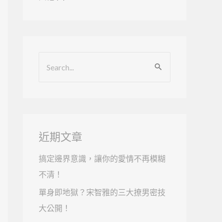
搜
尋
關
鍵
字
近期文章
:
搞定邊界意識，讓你的愛情不再模糊
不清！
單身即地獄？宋智雅的三大撩男密技
大公開！