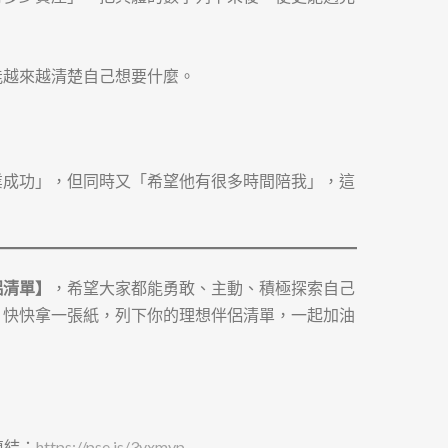
能越來越清楚自己想要什麼。
業成功」，但同時又「希望他有很多時間陪我」，這
侶清單】
，希望大家都能勇敢、主動、積極探索自己
。快快拿一張紙，列下你的理想伴侶清單，一起加油
連結：
https://pse.is/3yxmyp