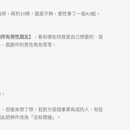
夠用，再列10條，還是不夠，索性拿了一張A3紙，
邊所有男性朋友】
，看有哪些特質是自己想要的、是
半、戲劇中的男性角色等等。
緻。
」，但後來想了想，若對方是個事業有成的人，有些
因此把條件改為「沒有煙癮」。