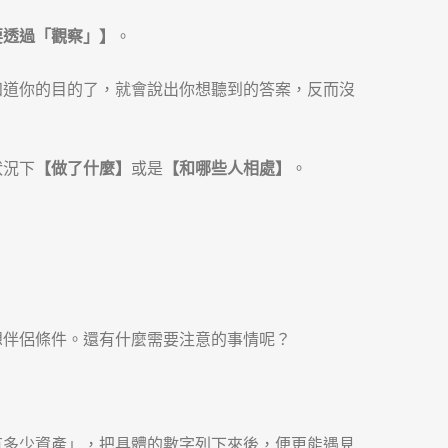
要透過「觀察」】
。
知道你的目的了，就會說出你想聽到的答案，反而沒
狀況下
【做了什麼】
或是
【和哪些人相處】
。
想伴侶條件。還有什麼需要注意的事情呢？
有多少資產」，把具體的數字列下來後，便更能遇見