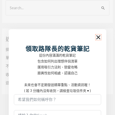
搜
尋
關
鍵
近期文章
字
:
領取路隊長的乾貨筆記
搞定邊界意識，讓你的愛情不再模糊不清！
這份內容滿滿的乾貨筆記
單身即地獄？宋智雅的三大撩男密技大公開！
包含如何列出理想伴侶清單
不關你的事？不關我的事？好好為自己而活吧！
運用吸引力法則、戀愛攻略
跟異性如何相處、認識自己
收聽好女人的情場攻略的 3 個密技大公開！
這集必聽！高敏感人的戀愛守則！
未來也會不定期發送精華重點、活動資訊喔！
( 若 3 分鐘內沒有收到，請檢查垃圾信件夾 ♥ )