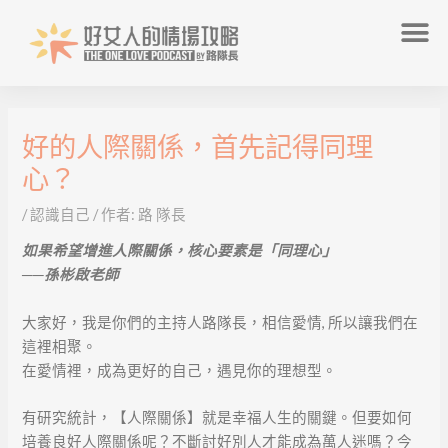
跳
選
至
單
主
要
內
文
容
好的人際關係，首先記得同理
章
導
心？
覽
/
認識自己
/ 作者:
路 隊長
如果希望增進人際關係，核心要素是「同理心」
──孫彬啟老師
大家好，我是你們的主持人路隊長，相信愛情, 所以讓我們在
這裡相聚。
在愛情裡，成為更好的自己，遇見你的理想型。
有研究統計，【人際關係】就是幸福人生的關鍵。但要如何
培養良好人際關係呢？不斷討好別人才能成為萬人迷嗎？今