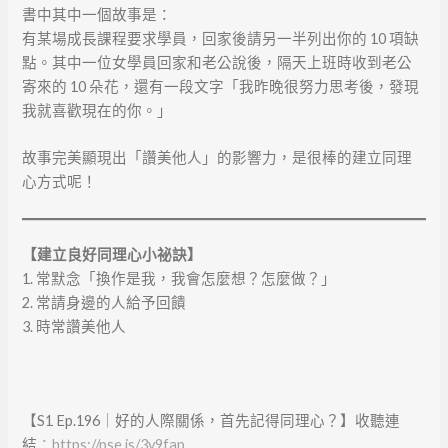
書中其中一個故事是：
有某場成長課程要求學員，回家後請另一半列出你的 10 項缺
點。其中一位女學員回家和老公說後，隔天上班時收到老公
寄來的 10 朵花，還有一段文字「我昨晚很努力思考後，發現
我就喜歡現在的你。」
故事完美顯現出「讚美他人」的影響力，是很棒的建立同理
心方式呢！
【建立良好同理心小祕訣】
1. 常默念「換作是我，我會怎麼想？怎麼做？」
2. 常請身邊的人給予回饋
3. 時常讚美他人
【S1 Ep.196｜好的人際關係，首先記得同理心？】收聽連
結
：
https://pse.is/3y9fap